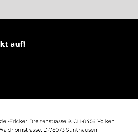
kt auf!
del-Fricker, Breitenstrasse 9, CH-8459 Volken
, Waldhornstrasse, D-78073 Sunthausen